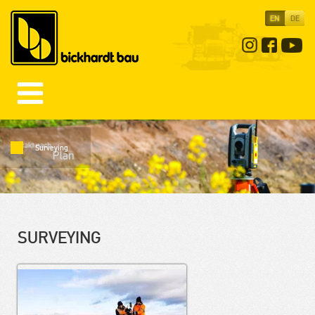
EN
DE
Surveying
SURVEYING